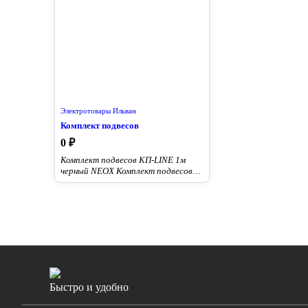
Электротовары Ильван
Комплект подвесов
0 ₽
Комплект подвесов КП-LINE 1м
черный NEOX Комплект подвесов
КП-LINE 1м NEOX предназначен для
монтажа светодиодных
светильников ДБО-Line на
горизонтальных и наклонных
поверхностях при помощи
креплений на тросах.
Быстро и удобно