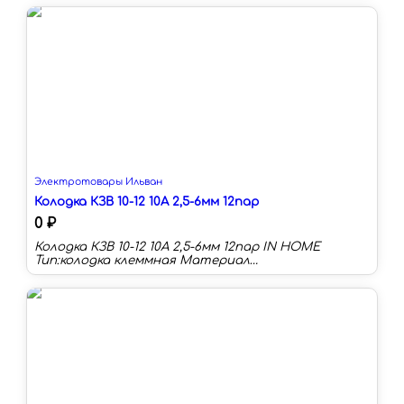
Цвет:красный Суммарное сечение max:20 мм²
Суммарное сечение min:6 мм²
Электротовары Ильван
Колодка КЗВ 10-12 10А 2,5-6мм 12пар
0 ₽
Колодка КЗВ 10-12 10А 2,5-6мм 12пар IN HOME
Тип:колодка клеммная Материал
корпуса:латунь+полиэтилен Сечение провода:2.5-
6 мм² Номинальный ток:10 А Количество в
упаковке:10 шт Цвет:бежевый