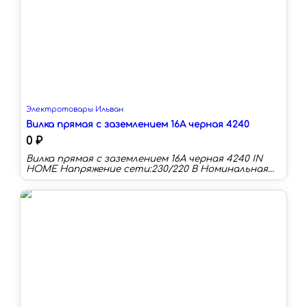
Электротовары Ильван
Вилка прямая с заземлением 16А черная 4240
0 ₽
Вилка прямая с заземлением 16А черная 4240 IN
HOME Напряжение сети:230/220 В Номинальная
сила тока:16 А Материал корпуса:пластик
Степень защиты:IP20 Заземление:есть Тип:вилка
Schuko