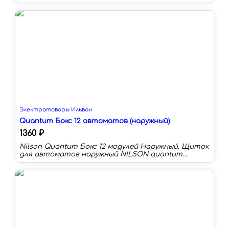
корпуса:латунь+полиэтилен Сечение провода:6-16
мм² Номинальный ток:30 А Количество в
упаковке:10 шт Цвет:бежевый
Электротовары Ильван
Quantum Бокс 12 автоматов (наружный)
1360 ₽
Nilson Quantum Бокс 12 модулей Наружный. Щиток
для автоматов наружный NILSON quantum
используется для размещения низковольтного
модульного оборудования и автоматики.
Благодаря элегантному дизайну дверки, боксы
для автоматических выключателей можно
размещать в интерьере на видном месте.
Крышка выполнена из ударостийного
поликарбоната и имеет специальную систему
замка.