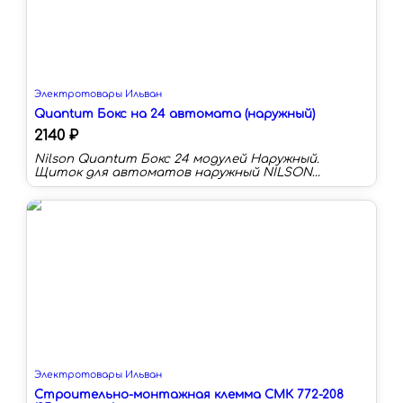
Электротовары Ильван
Quantum Бокс на 24 автомата (наружный)
2140 ₽
Nilson Quantum Бокс 24 модулей Наружный.
Щиток для автоматов наружный NILSON
quantum используется для размещения
низковольтного модульного оборудования и
автоматики. Благодаря элегантному дизайну
дверки, боксы для автоматических выключателей
можно размещать в интерьере на видном месте.
Крышка выполнена из ударостийного
поликарбоната и имеет специальную систему
замка.
Электротовары Ильван
Строительно-монтажная клемма СМК 772-208