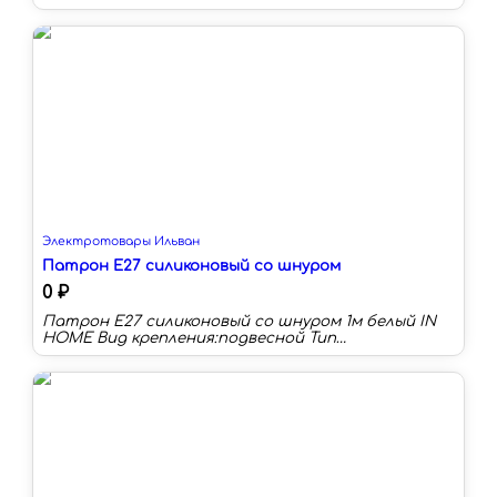
Сечение провода:1.5-4 мм² Номинальный ток:6 А
Наличие изоляции:нет Цвет:прозрачный
Электротовары Ильван
Патрон Е27 силиконовый со шнуром
0 ₽
Патрон Е27 силиконовый со шнуром 1м белый IN
HOME Вид крепления:подвесной Тип
лампы:светодиодная/накаливания/
энергосберегающая Цоколь:E27 Напряжение
питания:220В Основной цвет:белый Количество
плафонов:1 С изменяемой цветовой
температурой:нет