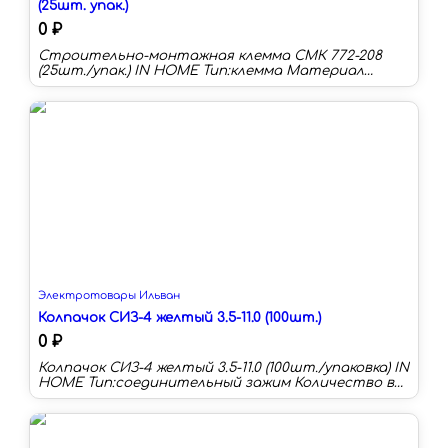
(25шт. упак.)
0 ₽
Строительно-монтажная клемма СМК 772-208
(25шт./упак.) IN HOME Тип:клемма Материал
корпуса:пластик Номинальный ток:32 А
Количество в упаковке:25 шт Цвет:белый
Наличие контактной пасты:нет
Электротовары Ильван
Колпачок СИЗ-4 желтый 3.5-11.0 (100шт.)
0 ₽
Колпачок СИЗ-4 желтый 3.5-11.0 (100шт./упаковка) IN
HOME Тип:соединительный зажим Количество в
упаковке:100 шт Материал корпуса:полиамид
Цвет:желтый Суммарное сечение max:11 мм²
Суммарное сечение min:3.5 мм²