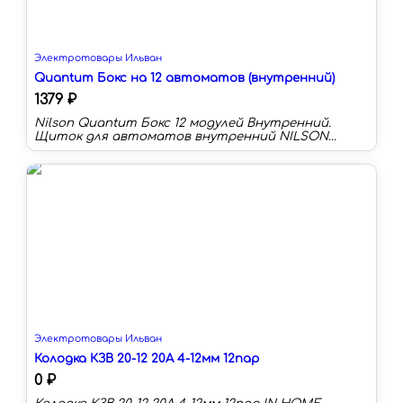
Электротовары Ильван
Quantum Бокс на 12 автоматов (внутренний)
1379 ₽
Nilson Quantum Бокс 12 модулей Внутренний.
Щиток для автоматов внутренний NILSON
quantum используется для размещения
низковольтного модульного оборудования и
автоматики. Благодаря элегантному дизайну
дверки, боксы для автоматических выключателей
можно размещать в интерьере на видном месте.
Крышка выполнена из ударостийного
поликарбоната и имеет специальную систему
замка.
Электротовары Ильван
Колодка КЗВ 20-12 20А 4-12мм 12пар
0 ₽