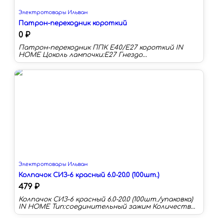
Электротовары Ильван
Патрон-переходник короткий
0 ₽
Патрон-переходник ППК Е40/Е27 короткий IN
HOME Цоколь лампочки:E27 Гнездо
светильника:E40 Цвет:серый Материал:пластик
Электротовары Ильван
Колпачок СИЗ-6 красный 6.0-20.0 (100шт.)
479 ₽
Колпачок СИЗ-6 красный 6.0-20.0 (100шт./упаковка)
IN HOME Тип:соединительный зажим Количество
в упаковке:100 шт Материал корпуса:полиамид