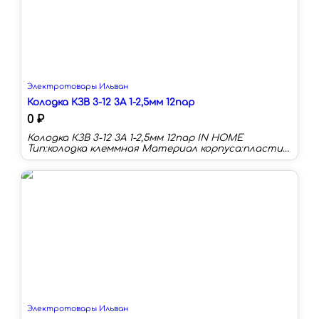
Электротовары Ильван
Колодка КЗВ 3-12 3А 1-2,5мм 12пар
0 ₽
Колодка КЗВ 3-12 3А 1-2,5мм 12пар IN HOME
Тип:колодка клеммная Материал корпуса:пластик
Сечение провода:1-2.5 мм² Номинальный ток:3 А
Наличие изоляции:нет Цвет:прозрачный
Электротовары Ильван