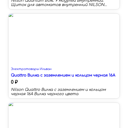
Nilson Quantum Бокс 9 модулей Внутренний.
Щиток для автоматов внутренний NILSON
quantum используется для размещения
низковольтного модульного оборудования и
автоматики. Благодаря элегантному дизайну
дверки, боксы для автоматических выключателей
можно размещать в интерьере на видном месте.
Крышка выполнена из ударостийного
поликарбоната и имеет специальную систему
замка.
Электротовары Ильван
Quattro Вилка с заземлением и кольцом черная 16A
0 ₽
Nilson Quattro Вилка с заземлением и кольцом
черная 16A Вилка черного цвета