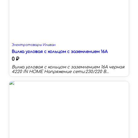
Электротовары Ильван
Вилка угловая с кольцом с заземлением 16А
0 ₽
Вилка угловая с кольцом с заземлением 16А черная
4220 IN HOME Напряжение сети:230/220 В
Номинальная сила тока:16 А Материал
корпуса:пластик Степень защиты:IP20
Заземление:есть Тип:вилка Schuko