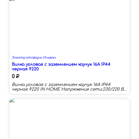
Электротовары Ильван
Вилка угловая с заземлением каучук 16А IP44
черная 9220
0 ₽
Вилка угловая с заземлением каучук 16А IP44
черная 9220 IN HOME Напряжение сети:230/220 В
Номинальная сила тока:16 А Материал
корпуса:каучук Степень защиты:IP44
Заземление:есть Тип:вилка Schuko