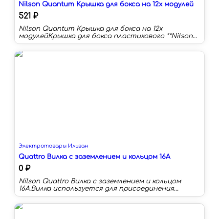
Nilson Quantum Крышка для бокса на 12х модулей
521 ₽
Nilson Quantum Крышка для бокса на 12х
модулейКрышка для бокса пластикового **Nilson
Quantum** является важной частью
электрического бокса, который отвечает за
распределение электролиний в помещениях.
Только при условии правильного выбора и
грамотной установки электрощита
пользоваться бытовой техникой,
осветительным оборудованием и другими
электроустановками будет не только удобно, но
и безопасно. Крышка для щитка защищает всю
конструкцию от случайного нажатия, а
внутреннее наполнение - от воздействия
внешней среды. Ее всегда можно заменить в
случае повреждения.
Электротовары Ильван
Quattro Вилка с заземлением и кольцом 16A
0 ₽
Nilson Quattro Вилка с заземлением и кольцом
16A.Вилка используется для присоединения
электрических устройств к сети.Корпус
изготовлен из высококачественного пластика,
который устойчив к
воздействиюультрафиолета и не поддерживает