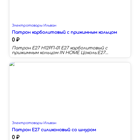
Электротовары Ильван
Патрон карболитовый с прижимным кольцом
0 ₽
Патрон Е27 Н12РП-01 Е27 карболитовый с
прижимным кольцом IN HOME Цоколь:E27
Напряжение:220 В Мощность:100 Вт
Материал:карболит Тип лампы:светодиодная/
накаливания/энергосберегающая
Электротовары Ильван
Патрон Е27 силиконовый со шнуром
0 ₽