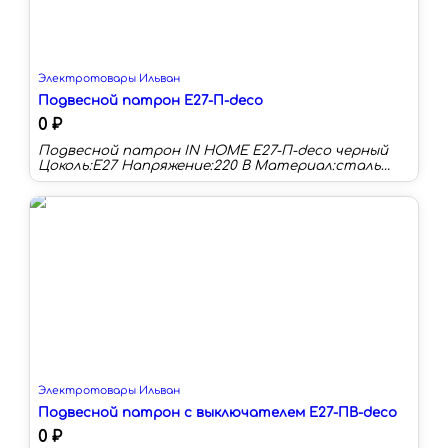
Электротовары Ильван
Подвесной патрон Е27-П-deco
0 ₽
Подвесной патрон IN HOME Е27-П-deco черный
Цоколь:E27 Напряжение:220 В Материал:сталь
Тип лампы:светодиодная/накаливания/
энергосберегающая
Электротовары Ильван
Подвесной патрон с выключателем Е27-ПВ-deco
0 ₽