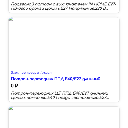
Подвесной патрон с выключателем IN HOME Е27-
ПВ-deco бронза Цоколь:E27 Напряжение:220 В
Материал:сталь Тип лампы:светодиодная/
накаливания/энергосберегающая
Электротовары Ильван
Патрон-переходник ППД Е40/Е27 длинный
0 ₽
Патрон-переходник LLT ППД Е40/Е27 длинный
Цоколь лампочки:E40 Гнездо светильника:E27
Цвет:серый Материал:пластик Сила тока:16 А