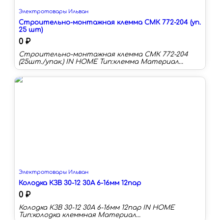
Электротовары Ильван
Строительно-монтажная клемма СМК 772-204 (уп.
25 шт)
0 ₽
Строительно-монтажная клемма СМК 772-204
(25шт./упак.) IN HOME Тип:клемма Материал
корпуса:ПВХ Номинальный ток:32 А Наличие
изоляции:да Количество в упаковке:25 шт
Цвет:красный Наличие контактной пасты:нет
Строительно-монтажные клеммы СМК ТМ IN
HOME предназначены для соединения медных и
алюминиевых проводников c площадью
поперечного сечения до 2,5 мм2. Корпус клемм
изготовлен из негорючего пластика (ПВХ),
контактная часть – из луженой латуни, что
дает возможность подсоединять как
алюминиевые, так и медные проводники.
Электротовары Ильван
Колодка КЗВ 30-12 30А 6-16мм 12пар
0 ₽
Колодка КЗВ 30-12 30А 6-16мм 12пар IN HOME
Тип:колодка клеммная Материал