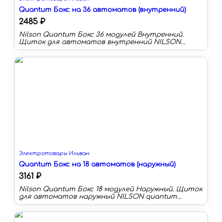
Quantum Бокс на 36 автоматов (внутренний)
2485 ₽
Nilson Quantum Бокс 36 модулей Внутренний.
Щиток для автоматов внутренний NILSON
quantum используется для размещения
низковольтного модульного оборудования и
автоматики. Благодаря элегантному дизайну
дверки, боксы для автоматических выключателей
можно размещать в интерьере на видном месте.
Крышка выполнена из ударостийного
поликарбоната и имеет специальную систему
замка.
Электротовары Ильван
Quantum Бокс на 18 автоматов (наружный)
3161 ₽
Nilson Quantum Бокс 18 модулей Наружный. Щиток
для автоматов наружный NILSON quantum
используется для размещения низковольтного
модульного оборудования и автоматики.
Благодаря элегантному дизайну дверки, боксы