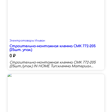
горения. Вилка с заземлением, белого
цвета.Основные характеристики **Вилки Nilson с
ручкой с заземлением белой ( 40130102 ):**-
номинальный ток: **16А**- максимальное
напряжение: **220В**- конструктивное
исполнение: **с заземлением.**.
Электротовары Ильван
Строительно-монтажная клемма СМК 772-205
(25шт. упак.)
0 ₽
Строительно-монтажная клемма СМК 772-205
(25шт./упак.) IN HOME Тип:клемма Материал
корпуса:пластик Номинальный ток:32 А Наличие
изоляции:да Количество в упаковке:25 шт
Цвет:желтый Наличие контактной пасты:нет