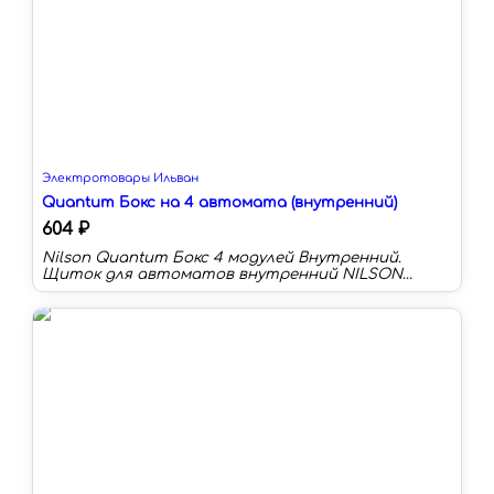
Электротовары Ильван
Quantum Бокс на 4 автомата (внутренний)
604 ₽
Nilson Quantum Бокс 4 модулей Внутренний.
Щиток для автоматов внутренний NILSON
quantum используется для размещения
низковольтного модульного оборудования и
автоматики. Благодаря элегантному дизайну
дверки, боксы для автоматических выключателей
можно размещать в интерьере на видном месте.
Крышка выполнена из ударостийного
поликарбоната и имеет специальную систему
замка.