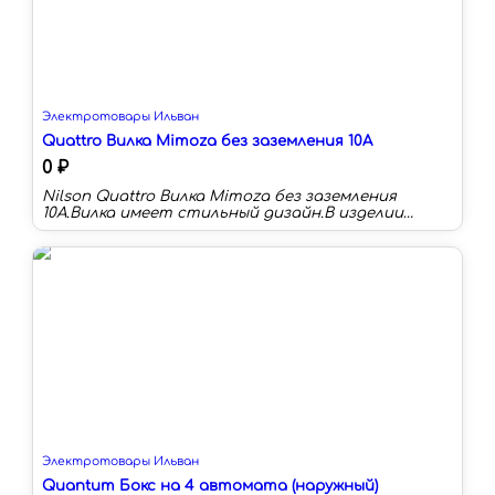
Электротовары Ильван
Quattro Вилка Mimoza без заземления 10A
0 ₽
Nilson Quattro Вилка Mimoza без заземления
10A.Вилка имеет стильный дизайн.В изделии
использован термостойкий пластик со
свойством самозатухания.Имеет прямую
конструкцию и прямой ввод провода.Материал
контакта - сталь.
Электротовары Ильван
Quantum Бокс на 4 автомата (наружный)