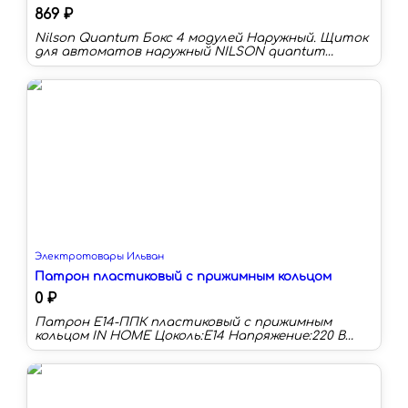
869 ₽
Nilson Quantum Бокс 4 модулей Наружный. Щиток
для автоматов наружный NILSON quantum
используется для размещения низковольтного
модульного оборудования и автоматики.
Благодаря элегантному дизайну дверки, боксы
для автоматических выключателей можно
размещать в интерьере на видном месте.
Крышка выполнена из ударостийного
поликарбоната и имеет специальную систему
замка.
Электротовары Ильван
Патрон пластиковый с прижимным кольцом
0 ₽
Патрон Е14-ППК пластиковый с прижимным
кольцом IN HOME Цоколь:E14 Напряжение:220 В
Материал:пластик Тип лампы:светодиодная/
накаливания/энергосберегающая