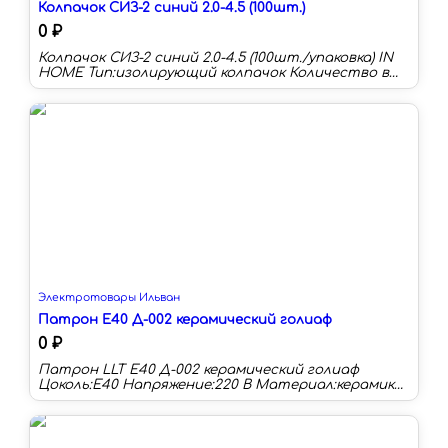
Колпачок СИЗ-2 синий 2.0-4.5 (100шт.)
0 ₽
Колпачок СИЗ-2 синий 2.0-4.5 (100шт./упаковка) IN
HOME Тип:изолирующий колпачок Количество в
упаковке:100 шт Материал корпуса:полипропилен
Наличие изоляции:да Цвет:синий Суммарное
сечение max:4.5 мм² Суммарное сечение min:2 мм²
Электротовары Ильван
Патрон Е40 Д-002 керамический голиаф
0 ₽
Патрон LLT Е40 Д-002 керамический голиаф
Цоколь:E40 Напряжение:220 В Материал:керамика
Тип лампы:светодиодная/накаливания/
энергосберегающая