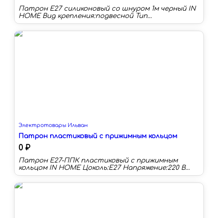
Патрон Е27 силиконовый со шнуром 1м черный IN
HOME Вид крепления:подвесной Тип
лампы:светодиодная/накаливания/
энергосберегающая Цоколь:E27 Напряжение
питания:220В Основной цвет:белый Количество
плафонов:1 С изменяемой цветовой
температурой:нет
Электротовары Ильван
Патрон пластиковый с прижимным кольцом
0 ₽
Патрон Е27-ППК пластиковый с прижимным
кольцом IN HOME Цоколь:E27 Напряжение:220 В
Тип лампы:светодиодная/накаливания/
энергосберегающая