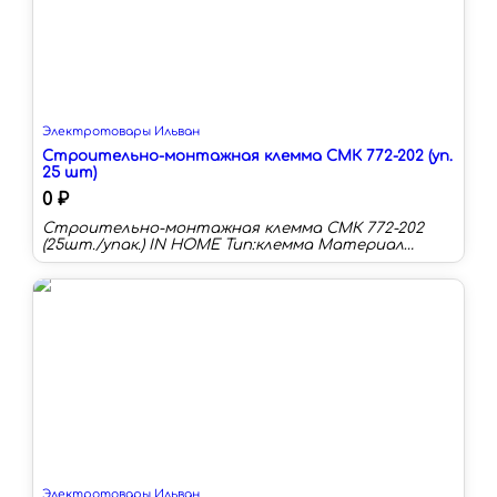
Электротовары Ильван
Строительно-монтажная клемма СМК 772-202 (уп.
25 шт)
0 ₽
Строительно-монтажная клемма СМК 772-202
(25шт./упак.) IN HOME Тип:клемма Материал
корпуса:пластик Номинальный ток:32 А Наличие
изоляции:да Количество в упаковке:25 шт
Цвет:белый Наличие контактной пасты:нет
Электротовары Ильван