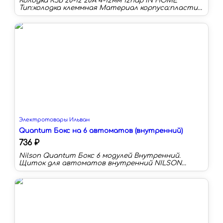
Колодка КЗВ 20-12 20А 4-12мм 12пар IN HOME
Тип:колодка клеммная Материал корпуса:пластик
Сечение провода:4-12 мм² Номинальный ток:20 А
Наличие изоляции:нет Количество в упаковке:10
шт Цвет:прозрачный
Электротовары Ильван
Quantum Бокс на 6 автоматов (внутренний)
736 ₽
Nilson Quantum Бокс 6 модулей Внутренний.
Щиток для автоматов внутренний NILSON
quantum используется для размещения
низковольтного модульного оборудования и
автоматики. Благодаря элегантному дизайну
дверки, боксы для автоматических выключателей
можно размещать в интерьере на видном месте.
Крышка выполнена из ударостийного
поликарбоната и имеет специальную систему
замка. Т