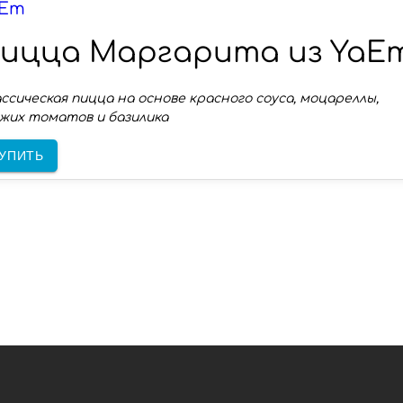
aEm
ицца Маргарита из YaE
ссическая пицца на основе красного соуса, моцареллы,
жих томатов и базилика
УПИТЬ