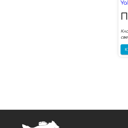
Y
П
Кла
све
К