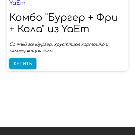
YaEm
Комбо "Бургер + Фри
+ Кола" из YaEm
Сочный гамбургер, хрустящая картошка и
охлаждающая кола.
КУПИТЬ