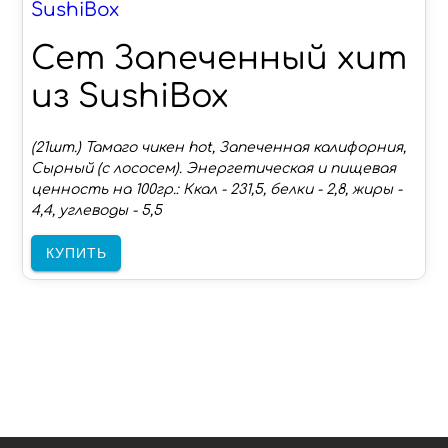
SushiBox
Сет Запеченный хит
из SushiBox
(21шт.) Тамаго чикен hot, Запеченная калифорния,
Сырный (с лососем). Энергетическая и пищевая
ценность на 100гр.: Ккал - 231,5, белки - 2,8, жиры -
4,4, углеводы - 5,5
КУПИТЬ