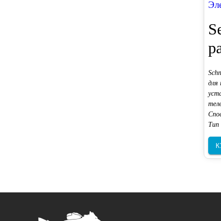
Эл
S
р
Sch
для
уст
тел
Спо
Тип 
К