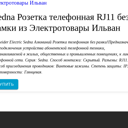
ектротовары Ильван
edna Розетка телефонная RJ11 бе
амки из Электротовары Ильван
neider Electric Sedna Алюминий Розетка телефонная без рамки!Предназна
 подключения устройства абонентской телефонной техники,
анавливаемой в жилых, общественных и промышленных помещениях, к ли
ефонной сети. Серия: Sedna. Способ монтажа: Скрытый. Разъемы: RJ11
соб присоединения проводников: Винтовые зажимы. Степень защиты: IP
поверхности: Глянцевая.
УПИТЬ