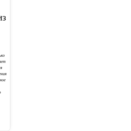
из
ько
ает
ся
ения
ное
о