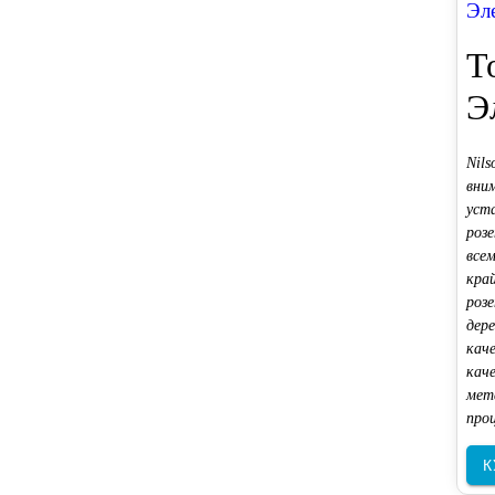
Эл
T
Э
Nil
вни
уста
роз
все
кра
роз
дере
кач
кач
мет
про
К