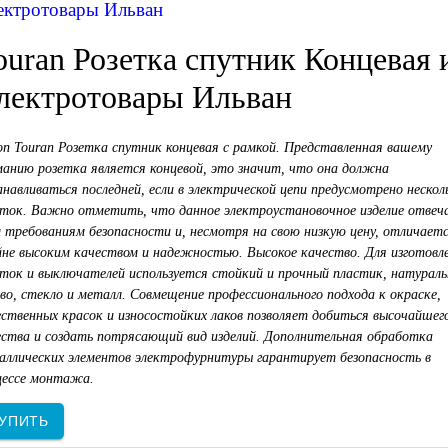
ектротовары Ильван
ouran Розетка спутник Концевая 
лектротовары Ильван
son Touran Розетка спутник концевая с рамкой. Представленная вашему
манию розетка является концевой, это значит, что она должна
навливаться последней, если в электрической цепи предусмотрено нескол
еток. Важно отметить, что данное электроустановочное изделие отвеч
м требованиям безопасности и, несмотря на свою низкую цену, отличает
йне высоким качеством и надежностью. Высокое качество. Для изготовл
еток и выключателей используется стойкий и прочный пластик, натураль
во, стекло и металл. Совмещение профессионального подхода к окраске,
ественных красок и износостойких лаков позволяет добиться высочайшег
ества и создать потрясающий вид изделий. Дополнительная обработка
аллических элементов электрофурнитуры гарантирует безопасность в
цессе монтажа.
УПИТЬ