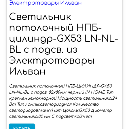
Электротовары Ильван
Светильник
потолочный НПБ-
цилиндр-GX53 LN-NL-
BL с подсв. из
Электротовары
Ильван
Светильник потолочный НПБ-ЦИЛИНДР-GX53
LN-NL-BL с подсв. 82x80мм черный IN HOME Тип
крепления:накладной Мощность светильника:24
Вт Тип лампы:светодиодная Количество
светодиодов/ламп:1 шт Цоколь:GX53 Диаметр
светильника:82 мм С подсветкой:нет
КУПИТЬ