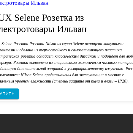
ектротовары Ильван
UX Selene Розетка из
лектротовары Ильван
Selene Розетка Розетка Nilson из серии Selene оснащена латунными
тактами и сделана из термостойкого и самозатухающего пластика.
ктрическая розетка обладает классическим дизайном и подойдет для люб
рьера. Розетка выполнена из специального экологически чистого материа
адающего дополнительной защитой к ультрафиолетовому излучению. Роз
ключатели Nilson Selene предназначены для эксплуатации в местах с
мальным уровнем влажности (степень защиты от пыли и влаги – IP20).
УПИТЬ