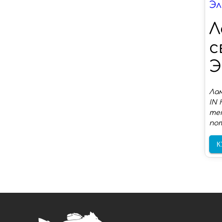
Эл
Л
с
Э
Лам
IN 
тем
пот
К