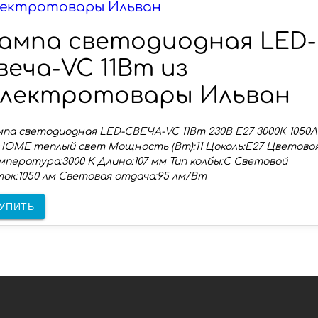
ектротовары Ильван
ампа светодиодная LED-
веча-VC 11Вт из
лектротовары Ильван
па светодиодная LED-СВЕЧА-VC 11Вт 230В Е27 3000К 1050
HOME теплый свет Мощность (Вт):11 Цоколь:E27 Цветова
пература:3000 К Длина:107 мм Тип колбы:C Световой
ок:1050 лм Световая отдача:95 лм/Вт
УПИТЬ