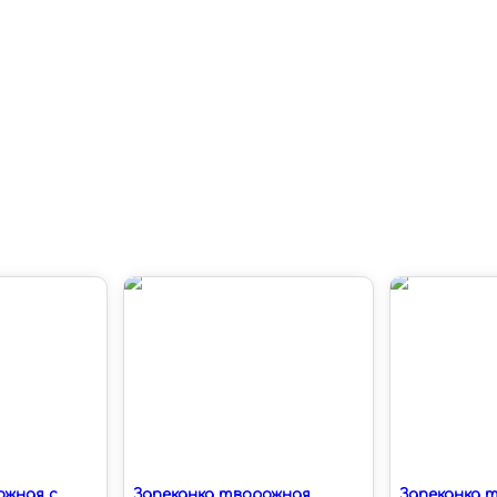
ожная с
Запеканка творожная
Запеканка 