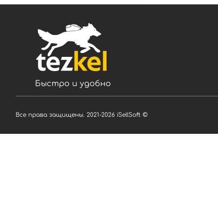
коровье 2,5 % жирности,
пшеничная в/с, 
яйцо куриное, масло
коровье 2,5 % ж
растительное, соль
яйцо куриное, м
поваренная, сахар-песок,
растительное, 
начинка: творог 5%
поваренная, сах
жирности, яйцо куриное,
начинка: творог
сахар-песок, соль
жирности, изюм
поваренная, ванилин.
яйцо куриное, са
Масса нетто: 400 г +/- 3 %
соль поваренная,
Срок хранения: при t -18 С –
упаковке 5 блин
90 суток. Способ
нетто: 400 г +/- 3 %
Быстро и удобно
приготовления: 1 способ: не
хранения: при t -
размораживая, разогреть в
суток. Способ
микроволновой печи 2-3
приготовления: 
мин. 2 способ: обжарить на
размораживая, 
сковороде до золотистой
микроволновой 
Все права защищены. 2021-2026 iSellSoft ©
корочки под крышкой, на
мин. 2 способ: 
медленном огне 7-9 мин.,
сковороде до з
рекомендуем на сливочном
корочки под кры
масле.
медленном огне 7
рекомендуем на
масле.