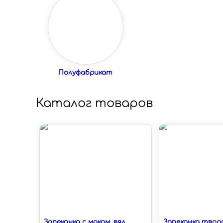
Полуфабрикат
Каталог товаров
Запеканка с маком, вял
Запеканка твор