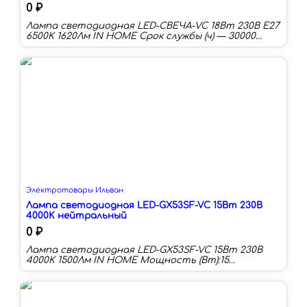
0 ₽
Лампа светодиодная LED-СВЕЧА-VC 18Вт 230В E27
6500K 1620Лм IN HOME Срок службы (ч) — 30000
Гарантийный срок (мес) — 24 Индекс
цветопередачи (Ra) — 80-89 Цоколь — E27
Электротовары Ильван
Лампа светодиодная LED-GX53SF-VC 15Вт 230В
4000K нейтральный
0 ₽
Лампа светодиодная LED-GX53SF-VC 15Вт 230В
4000K 1500Лм IN HOME Мощность (Вт):15
Цоколь:GX53 Цветовая температура:4000 К Тип
колбы:GX Световой поток:1500 лм Световая
отдача:100 лм/Вт Срок службы:30000 ч