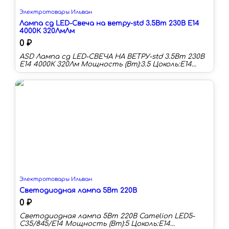
Электротовары Ильван
Лампа сд LED-Свеча на ветру-std 3.5Вт 230В Е14
4000К 320ЛмЛм
0 ₽
ASD Лампа сд LED-СВЕЧА НА ВЕТРУ-std 3.5Вт 230В
Е14 4000К 320Лм Мощность (Вт):3.5 Цоколь:E14
Цветовая температура:4000 К Длина:107 мм Тип
колбы:CA Световой поток:320 лм Срок
службы:30000 ч
Электротовары Ильван
Светодиодная лампа 5Вт 220В
0 ₽
Светодиодная лампа 5Вт 220В Camelion LED5-
C35/845/E14 Мощность (Вт):5 Цоколь:E14