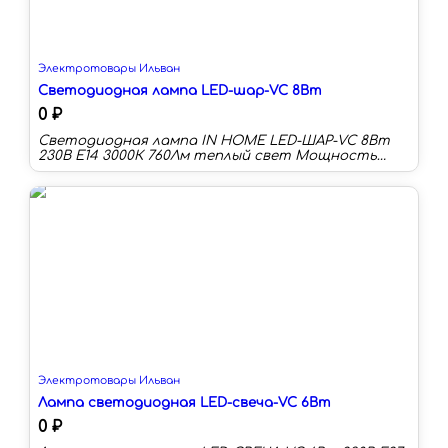
Электротовары Ильван
Светодиодная лампа LED-шар-VC 8Вт
0 ₽
Светодиодная лампа IN HOME LED-ШАР-VC 8Вт
230В Е14 3000К 760Лм теплый свет Мощность
(Вт):8 Цоколь:E14 Цветовая температура:3000К
Длина:83 мм Тип колбы:G Световой поток:760 лм
Световая отдача:95 лм/Вт
Электротовары Ильван
Лампа светодиодная LED-свеча-VC 6Вт
0 ₽