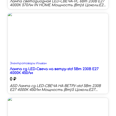
Лампа светодиодная LED-СВЕЧА-VC 6Вт 230В Е27
4000К 570Лм IN HOME Мощность (Вт):6 Цоколь:E27
Цветовая температура:4000 К Длина:107 мм Тип
колбы:C Световой поток:570 лм Световая
отдача:95 лм/Вт
Электротовары Ильван
Лампа сд LED-Свеча на ветру-std 5Вт 230В Е27
4000К 450Лм
0 ₽
ASD Лампа сд LED-СВЕЧА НА ВЕТРУ-std 5Вт 230В
Е27 4000К 450Лм Мощность (Вт):5 Цоколь:E27
Цветовая температура:4000 К Длина:135 мм Тип
колбы:CA Световой поток:450 лм Световая
отдача:90 лм/Вт