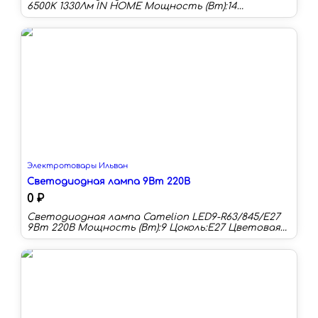
6500K 1330Лм IN HOME Мощность (Вт):14
Цоколь:E14 Цветовая температура:6500 К
Длина:90 мм Тип колбы:G Световой поток:1330 лм
Световая отдача:95 лм/Вт
Электротовары Ильван
Светодиодная лампа 9Вт 220В
0 ₽
Светодиодная лампа Camelion LED9-R63/845/E27
9Вт 220В Мощность (Вт):9 Цоколь:E27 Цветовая
температура:4000 К Длина:99 мм Тип колбы:R
Световой поток:830 лм Световая отдача:80 лм/
Вт