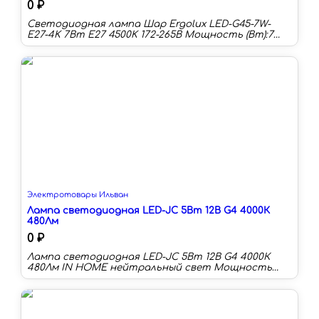
0 ₽
Светодиодная лампа Шар Ergolux LED-G45-7W-
E27-4K 7Вт E27 4500K 172-265В Мощность (Вт):7
Цоколь:E27 Цветовая температура:4500 К
Длина:82 мм Тип колбы:G Световой поток:530 лм
Световая отдача:75 лм/Вт
Электротовары Ильван
Лампа светодиодная LED-JC 5Вт 12В G4 4000К
480Лм
0 ₽
Лампа светодиодная LED-JC 5Вт 12В G4 4000К
480Лм IN HOME нейтральный свет Мощность
(Вт):5 Цоколь:G4 Цветовая температура:4000 К
Длина:50 мм Тип колбы:JC Световой поток:480 лм
Световая отдача:95 лм/Вт