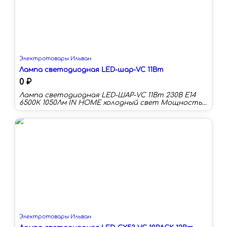
Электротовары Ильван
Лампа светодиодная LED-шар-VC 11Вт
0 ₽
Лампа светодиодная LED-ШАР-VC 11Вт 230В Е14
6500К 1050Лм IN HOME холодный свет Мощность
(Вт):11 Цоколь:E14 Цветовая температура:6500 К
Длина:89 мм Тип колбы:Р45 Световой поток:1050
лм Световая отдача:95 лм/Вт
Электротовары Ильван