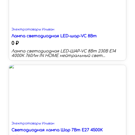
Электротовары Ильван
Лампа светодиодная LED-шар-VC 8Вт
0 ₽
Лампа светодиодная LED-ШАР-VC 8Вт 230В Е14
4000К 760Лм IN HOME нейтральный свет
Мощность (Вт):8 Цоколь:E14 Цветовая
температура:3000 К Длина:83 мм Тип колбы:G
Световой поток:760 лм Световая отдача:95 лм/
Вт
Электротовары Ильван
Светодиодная лампа Шар 7Вт E27 4500K