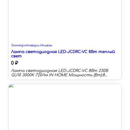
Электротовары Ильван
Лампа светодиодная LED-JCDRC-VC 8Вт теплый
свет
0 ₽
Лампа светодиодная LED-JCDRC-VC 8Вт 230В
GU10 3000К 720Лм IN HOME Мощность (Вт):8
Цоколь:GU10 Цветовая температура:3000 К
Длина:55 мм Тип колбы:JCDRC Световой поток:600
лм Световая отдача:75 лм/Вт