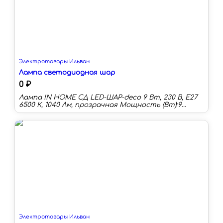
Электротовары Ильван
Лампа светодиодная шар
0 ₽
Лампа IN HOME СД LED-ШАР-deco 9 Вт, 230 В, Е27
6500 К, 1040 Лм, прозрачная Мощность (Вт):9
Цоколь:E27 Цветовая температура:6500 К
Длина:78 мм Световой поток:1040 лм Световая
отдача:115 лм/Вт Цветность:холодный белый
(более 5000 К)
Электротовары Ильван