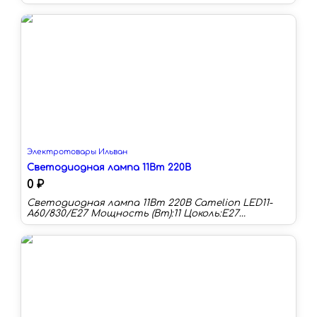
Цветовая температура:4000 К Длина:100 мм Тип
колбы:C Световой поток:460 лм Световая
отдача:81 лм/Вт
Электротовары Ильван
Светодиодная лампа 11Вт 220В
0 ₽
Светодиодная лампа 11Вт 220В Camelion LED11-
A60/830/E27 Мощность (Вт):11 Цоколь:E27
Цветовая температура:3000 К Длина:105 мм Тип
колбы:A60 Световой поток:990 лм Световая
отдача:76 лм/Вт