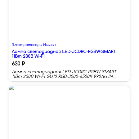
Электротовары Ильван
Лампа светодиодная LED-JCDRC-RGBW-SMART
11Вт 230В Wi-Fi
630 ₽
Лампа светодиодная LED-JCDRC-RGBW-SMART
11Вт 230В Wi-Fi GU10 RGB-3000-6500К 990Лм IN
HOME Мощность (Вт):11 Цоколь:GU10 Цветовая
температура:3000-6500 К Длина:54 мм Тип
колбы:GU10 Световой поток:990 лм Световая
отдача:90 лм/Вт