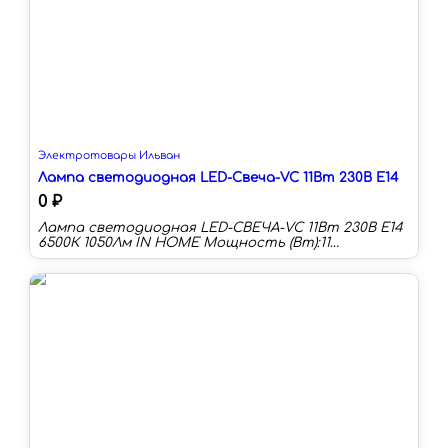
Электротовары Ильван
Лампа светодиодная LED-Свеча-VC 11Вт 230В Е14
0 ₽
Лампа светодиодная LED-СВЕЧА-VC 11Вт 230В Е14
6500К 1050Лм IN HOME Мощность (Вт):11
Цоколь:E14 Цветовая температура:6500 К
Длина:107 мм Тип колбы:C Световой поток:1050 лм
Световая отдача:95 лм/Вт