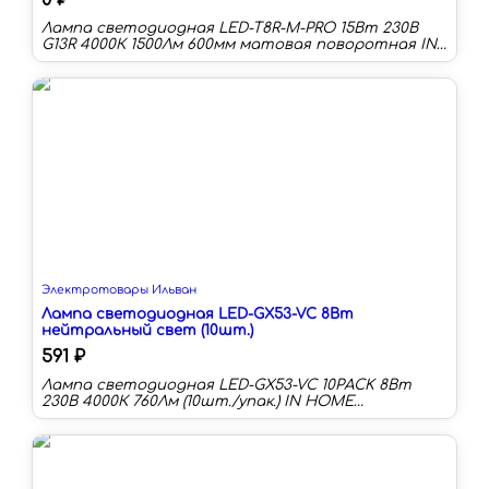
0 ₽
Лампа светодиодная LED-T8R-М-PRO 15Вт 230В
G13R 4000К 1500Лм 600мм матовая поворотная IN
HOME Мощность (Вт):15 Цоколь:G13R Цветовая
температура:4000 К Длина:600 мм Тип колбы:T8R
Световой поток:1500 лм Световая отдача:100 лм/
Вт
Электротовары Ильван
Лампа светодиодная LED-GX53-VC 8Вт
нейтральный свет (10шт.)
591 ₽
Лампа светодиодная LED-GX53-VC 10PACK 8Вт
230В 4000К 760Лм (10шт./упак.) IN HOME
Мощность (Вт):8 Цоколь:GX53 Цветовая
температура:4000 К Длина:27 мм Световой
поток:760 лм Световая отдача:95 лм/Вт Срок
службы:30000 ч