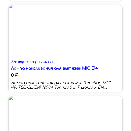
Гарантийный срок (мес) — 24 Индекс
цветопередачи (Ra) — 80-89 Цоколь — E27
Электротовары Ильван
Лампа накаливания для вытяжек MIC E14
0 ₽
Лампа накаливания для вытяжек Camelion MIC
40/T25/CL/E14 12984 Тип колбы: T Цоколь: E14
Световой поток: 350 лм Цветность:теплый
белый (менее 3300 К) Срок службы:1000 ч Длина:81
мм Мощность (Вт):40