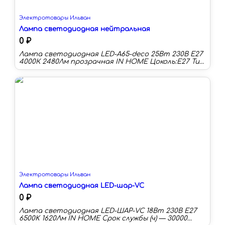
Электротовары Ильван
Лампа светодиодная нейтральная
0 ₽
Лампа светодиодная LED-A65-deco 25Вт 230В Е27
4000К 2480Лм прозрачная IN HOME Цоколь:E27 Тип
колбы:A65 Цветовая температура:4000 К
Световой поток:2480 лм Срок службы:30000 ч
Мощность (Вт):25 Цветность:естественный
белый (3300-5000 К)
Электротовары Ильван
Лампа светодиодная LED-шар-VC
0 ₽
Лампа светодиодная LED-ШАР-VC 18Вт 230В E27
6500K 1620Лм IN HOME Срок службы (ч) — 30000