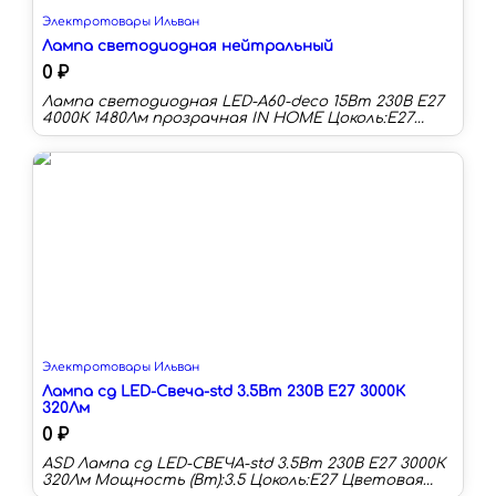
Электротовары Ильван
Лампа светодиодная нейтральный
0 ₽
Лампа светодиодная LED-A60-deco 15Вт 230В Е27
4000К 1480Лм прозрачная IN HOME Цоколь:E27
Длина:107 мм Тип колбы:A60 Цветовая
температура:4000 К Световой поток:1480 лм
Срок службы:30000 ч Мощность (Вт):15
Электротовары Ильван
Лампа сд LED-Свеча-std 3.5Вт 230В Е27 3000К
320Лм
0 ₽
ASD Лампа сд LED-СВЕЧА-std 3.5Вт 230В Е27 3000К
320Лм Мощность (Вт):3.5 Цоколь:E27 Цветовая