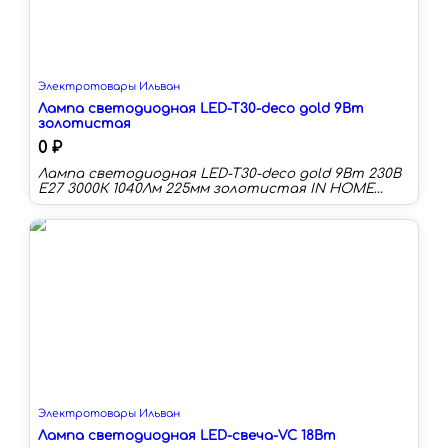
Электротовары Ильван
Лампа светодиодная LED-T30-deco gold 9Вт
золотистая
0 ₽
Лампа светодиодная LED-T30-deco gold 9Вт 230В
Е27 3000К 1040Лм 225мм золотистая IN HOME
Диаметр 30 мм Длина 225 мм Цоколь:E27
Длина:225 мм Тип колбы:T30 Цветовая
температура:3000 К Световой поток:1040 лм
Срок службы:30000 ч Мощность (Вт):9
Электротовары Ильван
Лампа светодиодная LED-свеча-VC 18Вт