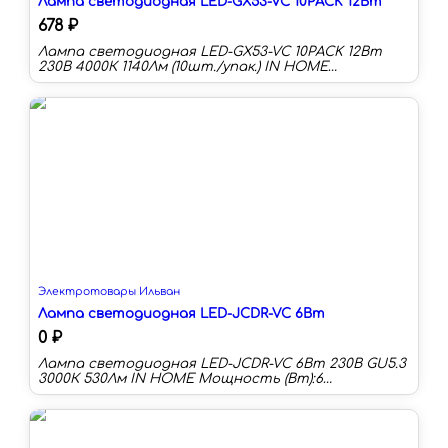
Лампа светодиодная LED-GX53-VC 10PACK 12Вт
678 ₽
Лампа светодиодная LED-GX53-VC 10PACK 12Вт
230В 4000К 1140Лм (10шт./упак.) IN HOME
Мощность (Вт):12 Цоколь:GX53 Цветовая
температура:4000 К Длина:27 мм Световой
поток:1140 лм Световая отдача:95 лм/Вт Срок
службы:30000 ч
Электротовары Ильван
Лампа светодиодная LED-JCDR-VC 6Вт
0 ₽
Лампа светодиодная LED-JCDR-VC 6Вт 230В GU5.3
3000К 530Лм IN HOME Мощность (Вт):6
Цоколь:GU5.3 Цветовая температура:3000 К
Длина:50 мм Тип колбы:JCDR Световой поток:530
лм Световая отдача:88 лм/Вт