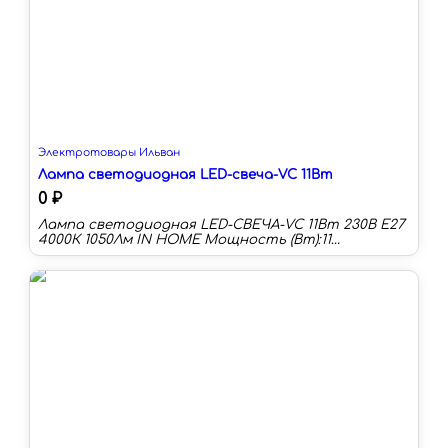
Электротовары Ильван
Лампа светодиодная LED-свеча-VC 11Вт
0 ₽
Лампа светодиодная LED-СВЕЧА-VC 11Вт 230В Е27
4000К 1050Лм IN HOME Мощность (Вт):11
Цоколь:E27 Цветовая температура:4000 К
Длина:107 мм Тип колбы:C Световой поток:1050 лм
Световая отдача:95 лм/Вт