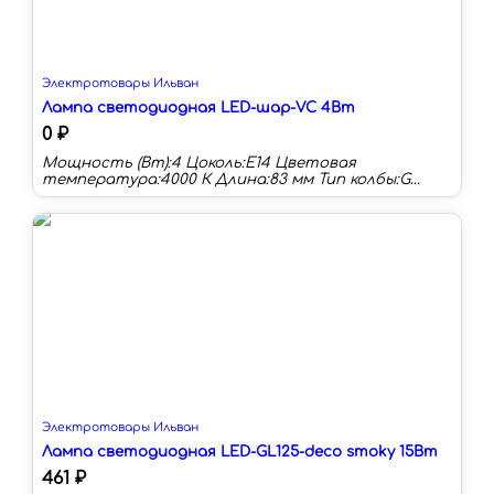
Электротовары Ильван
Лампа светодиодная LED-шар-VC 4Вт
0 ₽
Мощность (Вт):4 Цоколь:E14 Цветовая
температура:4000 К Длина:83 мм Тип колбы:G
Световой поток:360 лм Световая отдача:90 лм/
Вт
Электротовары Ильван
Лампа светодиодная LED-GL125-deco smoky 15Вт
461 ₽