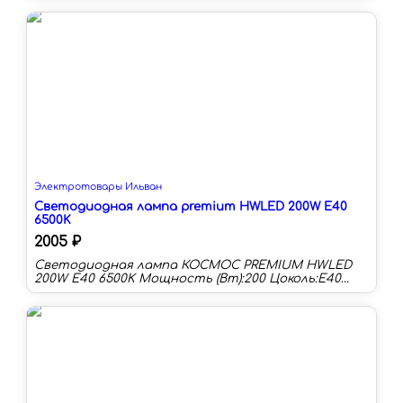
температура:6500 К Длина:27 мм Световой
поток:1140 лм Световая отдача:95 лм/Вт Срок
службы:30000 ч
Электротовары Ильван
Светодиодная лампа premium HWLED 200W E40
6500K
2005 ₽
Светодиодная лампа КОСМОС PREMIUM HWLED
200W E40 6500K Мощность (Вт):200 Цоколь:E40
Цветовая температура:6500 К Длина:247 мм Тип
колбы:KHW Световой поток:19000 лм Световая
отдача:95 лм/Вт