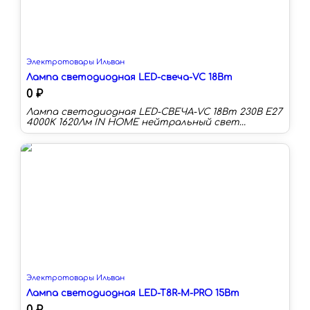
Электротовары Ильван
Лампа светодиодная LED-свеча-VC 18Вт
0 ₽
Лампа светодиодная LED-СВЕЧА-VC 18Вт 230В E27
4000K 1620Лм IN HOME нейтральный свет
Светодиодные лампы LED-СВЕЧА-VC с матовым
рассеивателем - современное и экономичное
решение для элегантных люстр, бра и других
светильников.
Электротовары Ильван
Лампа светодиодная LED-T8R-М-PRO 15Вт