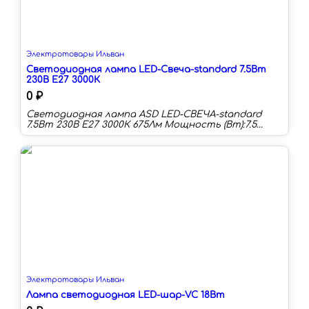
Электротовары Ильван
Светодиодная лампа LED-Свеча-standard 7.5Вт
230В Е27 3000К
0 ₽
Светодиодная лампа ASD LED-СВЕЧА-standard
7.5Вт 230В Е27 3000К 675Лм Мощность (Вт):7.5
Цоколь:E27 Цветовая температура:3000 К
Длина:107 мм Тип колбы:C Световой поток:675 лм
Срок службы:30000 ч
Электротовары Ильван
Лампа светодиодная LED-шар-VC 18Вт