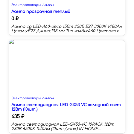
Электротовары Ильван
Лампа прозрачная теплый
0 ₽
Лампа сд LED-A60-deco 15Вт 230В Е27 3000К 1480Лм
Цоколь:E27 Длина:105 мм Тип колбы:A60 Цветовая
температура:3000 К Световой поток:1480 лм
Срок службы:30000 ч Мощность (Вт):15
Светодиодные лампы филамент LED-A-deco
позволяют сочетать классический стеклянный
корпус и широкий угол освещения с экономичным
энергопотреблением и широким выбором
цветовых температур.
Электротовары Ильван
Лампа светодиодная LED-GX53-VC холодный свет
12Вт (10шт.)
635 ₽
Лампа светодиодная LED-GX53-VC 10PACK 12Вт
230В 6500К 1140Лм (10шт./упак.) IN HOME
Мощность (Вт):12 Цоколь:GX53 Цветовая