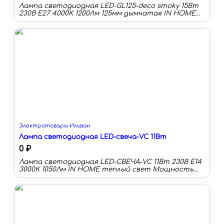
Лампа светодиодная LED-GL125-deco smoky 15Вт
230В E27 4000К 1200Лм 125мм дымчатая IN HOME
Цоколь:E27 Длина:175 мм Тип колбы:GL Цветовая
температура:4000 К Световой поток:1200 лм
Срок службы:30000 ч Мощность (Вт):15
Электротовары Ильван
Лампа светодиодная LED-свеча-VC 11Вт
0 ₽
Лампа светодиодная LED-СВЕЧА-VC 11Вт 230В Е14
3000К 1050Лм IN HOME теплый свет Мощность
(Вт):11 Цоколь:E14 Цветовая температура:3000 К
Длина:107 мм Тип колбы:C Световой поток:1050 лм
Световая отдача:95 лм/Вт