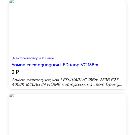
Световой поток:19150 лм Световая отдача:95 лм/
Вт
Электротовары Ильван
Лампа светодиодная LED-шар-VC 18Вт
0 ₽
Лампа светодиодная LED-ШАР-VC 18Вт 230В E27
4000K 1620Лм IN HOME нейтральный свет Бренд
— IN Home Срок службы (ч) — 30000 Гарантийный
срок (мес) — 24 Индекс цветопередачи (Ra) — 80-89
Цоколь — E27