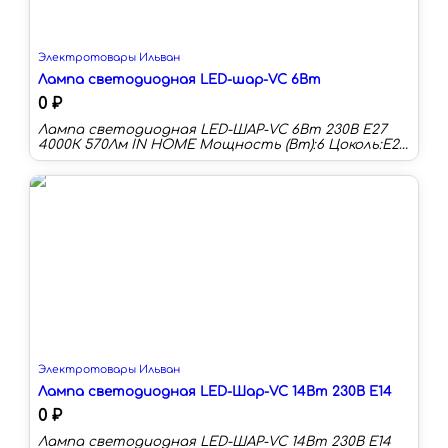
Электротовары Ильван
Лампа светодиодная LED-шар-VC 6Вт
0 ₽
Лампа светодиодная LED-ШАР-VC 6Вт 230В Е27
4000К 570Лм IN HOME Мощность (Вт):6 Цоколь:E27
Цветовая температура:4000 К Длина:83 мм Тип
колбы:G Световой поток:570 лм Световая
отдача:95 лм/Вт
Электротовары Ильван
Лампа светодиодная LED-Шар-VC 14Вт 230В E14
0 ₽
Лампа светодиодная LED-ШАР-VC 14Вт 230В E14