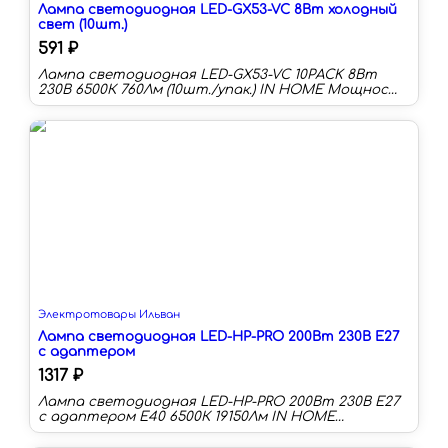
Лампа светодиодная LED-GX53-VC 8Вт холодный
свет (10шт.)
591 ₽
Лампа светодиодная LED-GX53-VC 10PACK 8Вт
230В 6500К 760Лм (10шт./упак.) IN HOME Мощность
(Вт):8 Цоколь:GX53 Цветовая температура:6500 К
Длина:27 мм Световой поток:760 лм Световая
отдача:95 лм/Вт Срок службы:30000 ч
Электротовары Ильван
Лампа светодиодная LED-HP-PRO 200Вт 230В E27
с адаптером
1317 ₽
Лампа светодиодная LED-HP-PRO 200Вт 230В E27
с адаптером Е40 6500К 19150Лм IN HOME
Мощность (Вт):200 Цоколь:E27/E40 Цветовая
температура:6500 К Длина:240 мм Тип колбы:HP