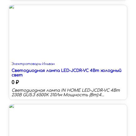
температура:3000 К Длина:107 мм Тип колбы:C
Световой поток:320 лм Срок службы:30000 ч
Электротовары Ильван
Светодиодная лампа LED-JCDR-VC 4Вт холодный
свет
0 ₽
Светодиодная лампа IN HOME LED-JCDR-VC 4Вт
230В GU5.3 6500К 310Лм Мощность (Вт):4
Цоколь:GU5.3 Цветовая температура:6500 К
Длина:51 мм Тип колбы:MR16 Световой поток:310
лм Световая отдача:77 лм/Вт