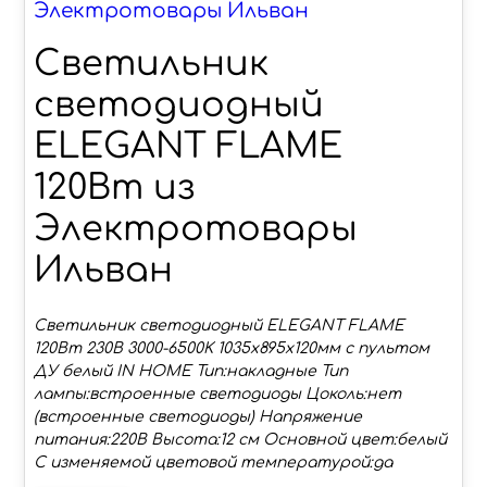
Электротовары Ильван
Светильник
светодиодный
ELEGANT FLAME
120Вт из
Электротовары
Ильван
Светильник светодиодный ELEGANT FLAME
120Вт 230В 3000-6500K 1035х895х120мм c пультом
ДУ белый IN HOME Тип:накладные Тип
лампы:встроенные светодиоды Цоколь:нет
(встроенные светодиоды) Напряжение
питания:220В Высота:12 см Основной цвет:белый
С изменяемой цветовой температурой:да