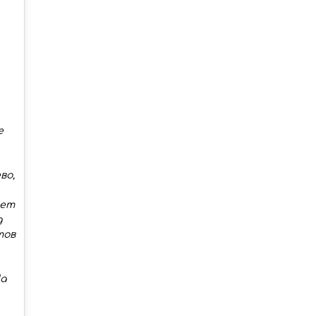
е
во,
яет
д
тов
На