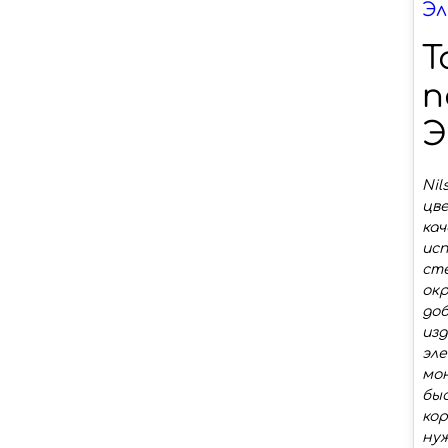
Эл
T
п
Э
Nil
цв
кач
исп
сте
окр
до
из
эл
мон
быс
кор
нуж