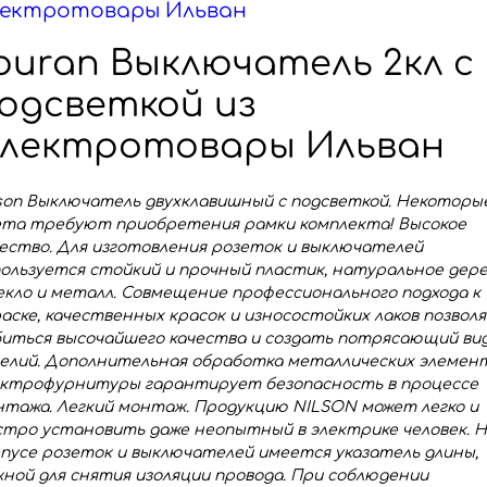
ектротовары Ильван
ouran Выключатель 2кл с
одсветкой из
лектротовары Ильван
son Выключатель двухклавишный с подсветкой. Некоторы
ета требуют приобретения рамки комплекта! Высокое
ество. Для изготовления розеток и выключателей
ользуется стойкий и прочный пластик, натуральное дере
кло и металл. Совмещение профессионального подхода к
аске, качественных красок и износостойких лаков позвол
биться высочайшего качества и создать потрясающий ви
делий. Дополнительная обработка металлических элемен
ектрофурнитуры гарантирует безопасность в процессе
тажа. Легкий монтаж. Продукцию NILSON может легко и
тро установить даже неопытный в электрике человек. 
пусе розеток и выключателей имеется указатель длины,
ной для снятия изоляции провода. При соблюдении