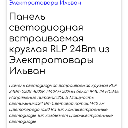
Электротовары Ильван
Панель
светодиодная
встраиваемая
круглая RLP 24Вт из
Электротовары
Ильван
Панель светодиодная встраиваемая круглая RLP
24Вт 230В 4000К 1440Лм 300мм белая IP40 IN HOME
Напряжение питания:220 В Мощность
светильника:24 Вт Световой поток:1440 лм
Цветопередача:80 Ra Тип лампы:встроенные
светодиоды Тип колбы:нет Цоколь:встроенные
светодиоды