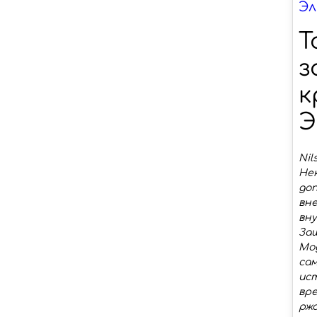
Эл
T
з
к
Э
Nil
Не
до
вн
вн
За
Мод
сам
ист
вре
рж