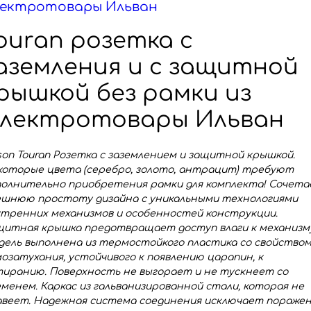
ектротовары Ильван
ouran розетка c
аземления и с защитной
рышкой без рамки из
лектротовары Ильван
son Touran Розетка с заземлением и защитной крышкой.
которые цвета (серебро, золото, антрацит) требуют
полнительно приобретения рамки для комплекта! Сочет
ешнюю простоту дизайна с уникальными технологиями
утренних механизмов и особенностей конструкции.
щитная крышка предотвращает доступ влаги к механизм
ель выполнена из термостойкого пластика со свойство
озатухания, устойчивого к появлению царапин, к
иранию. Поверхность не выгорает и не тускнеет со
менем. Каркас из гальванизированной стали, которая не
авеет. Надежная система соединения исключает пораже