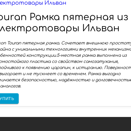
ектротовары Ильван
ouran Рамка пятерная из
лектротовары Ильван
lson Touran пятерная рамка. Cочетает внешнюю простот
айна с уникальными технологиями внутренних механизмо
бенностей конструкции.5-местная рамка выполнена из
мостойкого пластика со свойством самозатухания,
ойчивого к появлению царапин, к истиранию. Поверхнос
выгорает и не тускнеет со временем. Рамка выгодно
личается безопасностью, надёжностью и долговечность
аналогов.
УПИТЬ