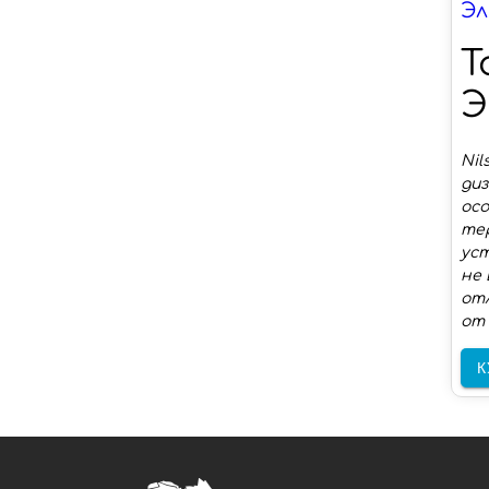
Эл
T
Э
Ni
диз
осо
тер
уст
не 
от
от 
К