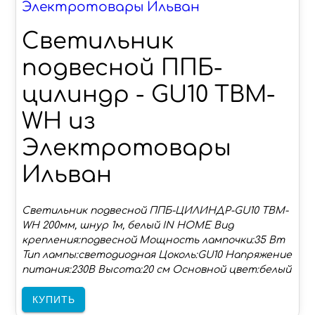
Электротовары Ильван
Светильник
подвесной ППБ-
цилиндр - GU10 TBM-
WH из
Электротовары
Ильван
Светильник подвесной ППБ-ЦИЛИНДР-GU10 TBM-
WH 200мм, шнур 1м, белый IN HOME Вид
крепления:подвесной Мощность лампочки:35 Вт
Тип лампы:светодиодная Цоколь:GU10 Напряжение
питания:230В Высота:20 см Основной цвет:белый
КУПИТЬ