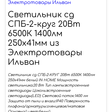
Электротовары Ильван
Светильник сд
СПБ-2-круг 20Вт
6500К 1400лм
250х41мм из
Электротовары
Ильван
Светильник сд СПБ-2-КРУГ 20Вт 6500К 1400лм
250х41мм белый IN HOME Мощность
светильника:20 Вт Тип лампы:встроенные
светодиоды Цоколь:встроенные
светодиоды(LED) Световой поток:1400 лм
Защита от пыли и влаги:IP40 Поверхность
плафона/арматуры:глянцевая/матовая
Основной цвет:белый