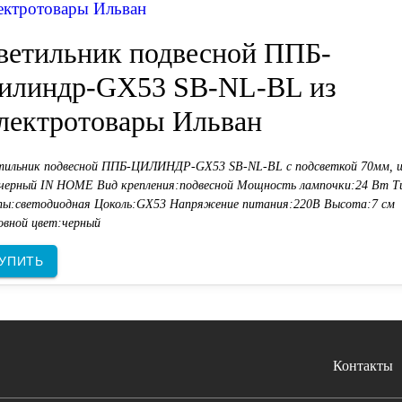
ектротовары Ильван
ветильник подвесной ППБ-
илиндр-GX53 SB-NL-BL из
лектротовары Ильван
тильник подвесной ППБ-ЦИЛИНДР-GX53 SB-NL-BL с подсветкой 70мм, 
 черный IN HOME Вид крепления:подвесной Мощность лампочки:24 Вт Т
пы:светодиодная Цоколь:GX53 Напряжение питания:220В Высота:7 см
овной цвет:черный
УПИТЬ
Контакты