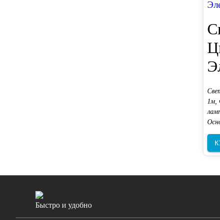
Эл
С
Ц
Э
Све
1м,
лам
Осн
К
Быстро и удобно