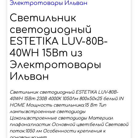
Электротовары Ильван
Светильник
светодиодный
ESTETIKA LUV-80B-
40WH 15Вт из
Электротовары
Ильван
Светильник светодиодный ESTETIKA LUV-80B-
40WH 15Вт 230В 4000K 1050Лм 800х50x25 белый IN
HOME Мощность светильника:15 Вт Тип
лампы:встроенные светодиоды
Цоколь:встроенные светодиоды Материал
плафона:пластик Основной цвет:белый Световой
поток:1050 лм Особенности крепления к
основанию:нет