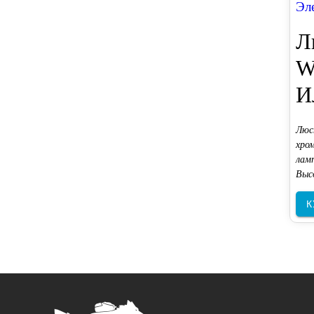
Эл
Л
W
И
Люс
хро
лам
Выс
К