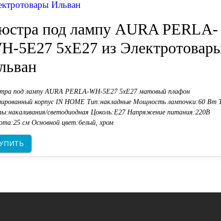
ектротовары Ильван
юстра под лампу AURA PERLA-
H-5E27 5хЕ27 из Электротовар
льван
тра под лампу AURA PERLA-WH-5E27 5хЕ27 матовый плафон
мированный корпус IN HOME Тип:накладные Мощность лампочки:60 Вт 
пы:накаливания/светодиодная Цоколь:E27 Напряжение питания:220В
ота:25 см Основной цвет:белый, хром
УПИТЬ