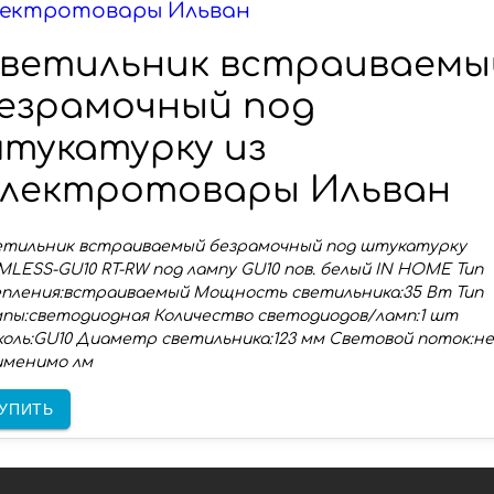
ектротовары Ильван
ветильник встраиваемы
езрамочный под
тукатурку из
лектротовары Ильван
етильник встраиваемый безрамочный под штукатурку
MLESS-GU10 RT-RW под лампу GU10 пов. белый IN HOME Тип
епления:встраиваемый Мощность светильника:35 Вт Тип
пы:светодиодная Количество светодиодов/ламп:1 шт
оль:GU10 Диаметр светильника:123 мм Световой поток:не
именимо лм
УПИТЬ