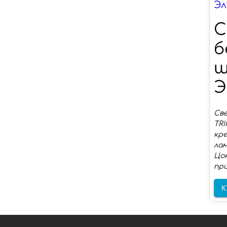
Эл
С
б
ш
Э
Св
TRI
кр
лам
Цок
пр
К