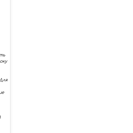
еть
оку
Для
ие
)