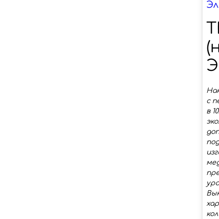
Эл
T
(
Э
Нак
с п
в 1
эко
до
по
изг
мед
пре
уро
Вык
ха
кол