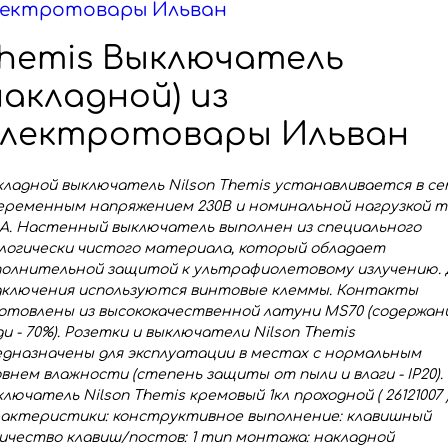
ектротовары Ильван
hemis Выключатель
накладной) из
лектротовары Ильван
ладной выключатель Nilson Themis устанавливается в с
еременным напряжением 230В и номинальной нагрузкой т
0А. Настенный выключатель выполнен из специального
логически чистого материала, который обладает
полнительной защитой к ультрафиолетовому излучению. 
дключения используются винтовые клеммы. Контакты
отовлены из высококачественной латуни MS70 (содержан
и - 70%). Розетки и выключатели Nilson Themis
дназначены для эксплуатации в местах с нормальным
внем влажности (степень защиты от пыли и влаги - IP20).
лючатель Nilson Themis кремовый 1кл проходной ( 26121007 
рактеристики: конструктивное выполнение: клавишный
ичество клавиш/постов: 1 тип монтажа: накладной