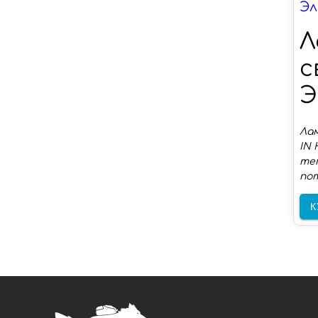
Эл
Л
с
Э
Лам
IN 
тем
пот
К