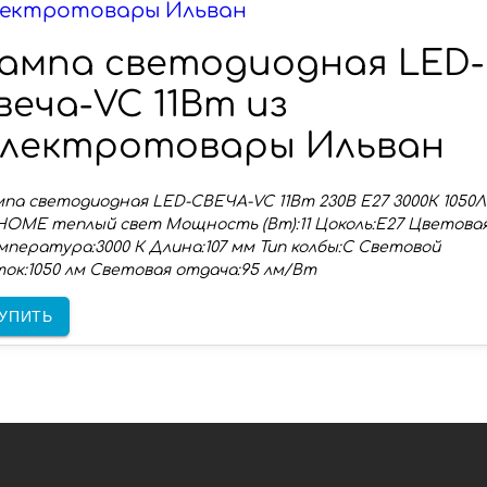
ектротовары Ильван
ампа светодиодная LED-
веча-VC 11Вт из
лектротовары Ильван
па светодиодная LED-СВЕЧА-VC 11Вт 230В Е27 3000К 1050
HOME теплый свет Мощность (Вт):11 Цоколь:E27 Цветова
пература:3000 К Длина:107 мм Тип колбы:C Световой
ок:1050 лм Световая отдача:95 лм/Вт
УПИТЬ