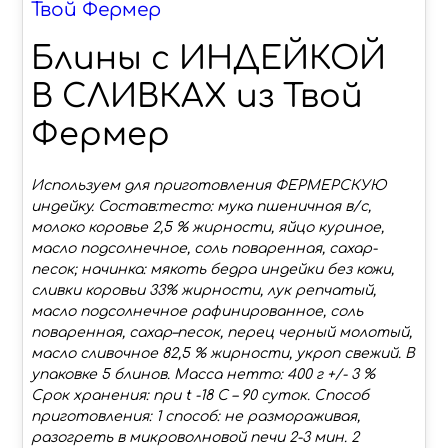
Твой Фермер
Блины с ИНДЕЙКОЙ
В СЛИВКАХ из Твой
Фермер
Используем для приготовления ФЕРМЕРСКУЮ
индейку. Состав:тесто: мука пшеничная в/с,
молоко коровье 2,5 % жирности, яйцо куриное,
масло подсолнечное, соль поваренная, сахар-
песок; начинка: мякоть бедра индейки без кожи,
сливки коровьи 33% жирности, лук репчатый,
масло подсолнечное рафинированное, соль
поваренная, сахар–песок, перец черный молотый,
масло сливочное 82,5 % жирности, укроп свежий. В
упаковке 5 блинов. Масса нетто: 400 г +/- 3 %
Срок хранения: при t -18 С – 90 суток. Способ
приготовления: 1 способ: не размораживая,
разогреть в микроволновой печи 2-3 мин. 2