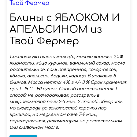
Твой Фермер
Блины с ЯБЛОКОМ И
АПЕЛЬСИНОМ из
Твой Фермер
Состав:мука пшеничная в/с, молоко коровье 2,5%
жирности, яйцо куриное, ванильный сахар, масло
растительное, соль поваренная, сахар-песок,
яблоко, апельсин, бадьян, корица. В упаковке 5
блинов. Масса нетто: 400 г +/- 3 % Срок хранения:
при t -18 С – 90 суток. Способ приготовления: 1
способ: не размораживая, разогреть в
микроволновой печи 2-3 мин. 2 способ: обжарить
на сковороде до золотистой корочки под
крышкой, на медленном огне 7-9 мин.,
переворачивая, рекомендуем на растительном
или сливочном масле.