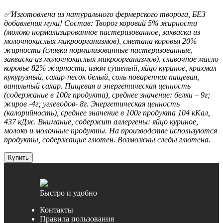
✅Изготовлена из натурального фермерского творога, БЕЗ
добавления муки! Состав: Творог коровий 5% жирности
(молоко нормализированное пастеризованное, закваска из
молочнокислых микроорганизмов), сметана коровья 20%
жирности (сливки нормализованные пастеризованные,
закваска из молочнокислых микроорганизмов), сливочное масло
коровье 82% жирности, изюм сушеный, яйцо куриное, крахмал
кукурузный, сахар-песок белый, соль поваренная пищевая,
ванильный сахар. Пищевая и энергетическая ценность
(содержание в 100г продукта), среднее значение: белки – 9г;
жиров -4г; углеводов- 8г. Энергетическая ценность
(калорийность), среднее значение в 100г продукта 104 кКал,
437 кДж. Внимание, содержит аллергены: яйцо куриное,
молоко и молочные продукты. На производстве используются
продукты, содержащие глютен. Возможны следы глютена.
Купить
Быстро и удобно
Контакты
Правила пользования